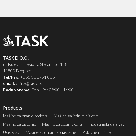
TASK D.O.O.
ul. Bulevar Despota Stefana br. 118
11800 Beograd
Tel/Fax.
+381 11 2751 088
email:
office@task.rs
Radno vreme:
Pon - Pet 08:00 - 16:00
Products
Mašine za pranje podova
Mašine sa jednim diskom
Mašine za čišćenje
Mašine za dezinfekciju
Industrijski usisivači
Usisivači
Mašine za dubinsko čišćenje
Polovne mašine