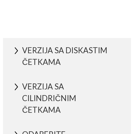
Nivo z
11201 
VERZIJA SA DISKASTIM
ČETKAMA
VERZIJA SA
CILINDRIČNIM
ČETKAMA