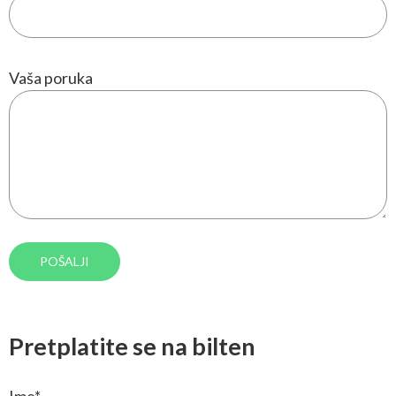
Vaša poruka
Pretplatite se na bilten
Ime
*