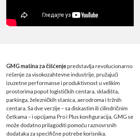
GMG mašina za čišćenje
predstavlja revolucionarno
rešenje za visokozahtevne industrije, pružajući
izuzetne performanse i produktivnost u velikim
prostorima poput logističkih centara, skladišta,
parkinga, železničkih stanica, aerodroma i tržnih
centara. Sa dve verzije – sa diskastim ili cilindričnim
četkama – i opcijama Pro i Plus konfiguracija, GMG se
može dodatno prilagoditi pomoću raznovrsnih
dodataka za specifične potrebe korisnika.