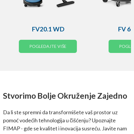
FV20.1 WD
FV 6
POGLEDAJTE VIŠE
POGLED
Stvorimo Bolje Okruženje Zajedno
Da li ste spremni da transformišete vaš prostor uz
pomoć vodećih tehnologija u čišćenju? Upoznajte
FIMAP - gde se kvalitet i inovacija susreću. Javite nam