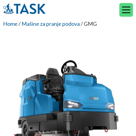
Skip
to
content
Home
/
Mašine za pranje podova
/ GMG