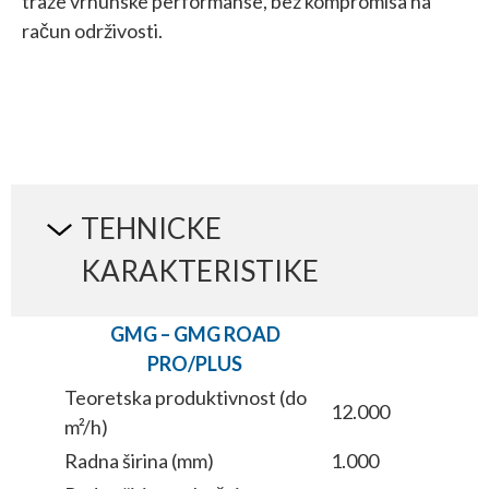
traže vrhunske performanse, bez kompromisa na
račun održivosti.
TEHNICKE
KARAKTERISTIKE
GMG – GMG ROAD
GMG
PRO/PLUS
ROAD 
Teoretska produktivnost (do
Teoret
12.000
m²/h)
m²/h)
Radna širina (mm)
1.000
Radna 