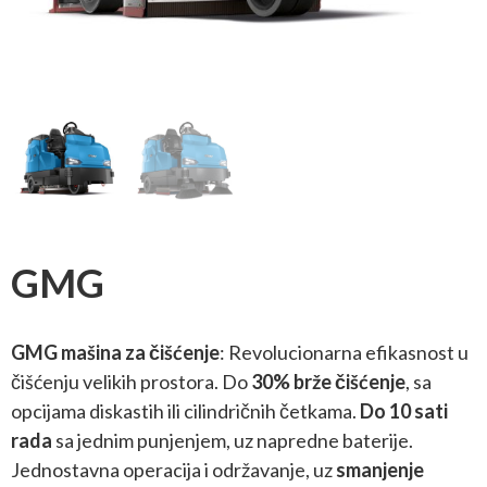
GMG
GMG mašina za čišćenje
: Revolucionarna efikasnost u
čišćenju velikih prostora. Do
30% brže čišćenje
, sa
opcijama diskastih ili cilindričnih četkama.
Do 10 sati
rada
sa jednim punjenjem, uz napredne baterije.
Jednostavna operacija i održavanje, uz
smanjenje