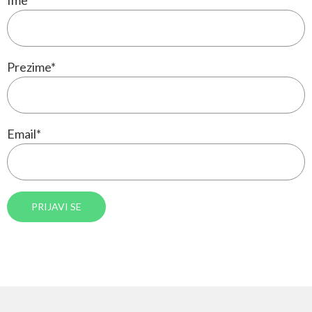
Prezime
*
Email
*