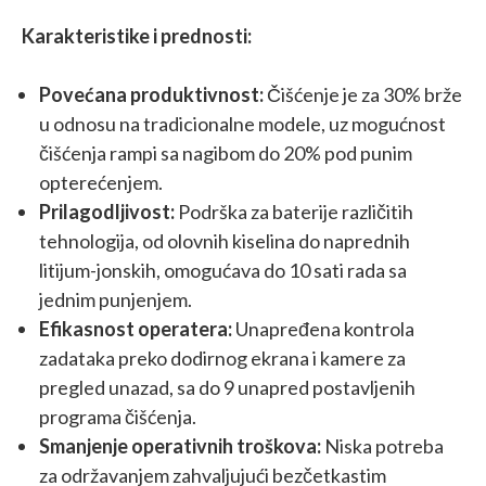
Karakteristike i prednosti:
Povećana produktivnost:
Čišćenje je za 30% brže
u odnosu na tradicionalne modele, uz mogućnost
čišćenja rampi sa nagibom do 20% pod punim
opterećenjem.
Prilagodljivost:
Podrška za baterije različitih
tehnologija, od olovnih kiselina do naprednih
litijum-jonskih, omogućava do 10 sati rada sa
jednim punjenjem.
Efikasnost operatera:
Unapređena kontrola
zadataka preko dodirnog ekrana i kamere za
pregled unazad, sa do 9 unapred postavljenih
programa čišćenja.
Smanjenje operativnih troškova:
Niska potreba
za održavanjem zahvaljujući bezčetkastim