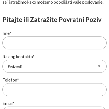
se i istražimo kako možemo poboljšati vaše poslovanje.
Pitajte ili Zatražite Povratni Poziv
Ime
*
Razlog kontakta
*
Telefon
*
Email
*