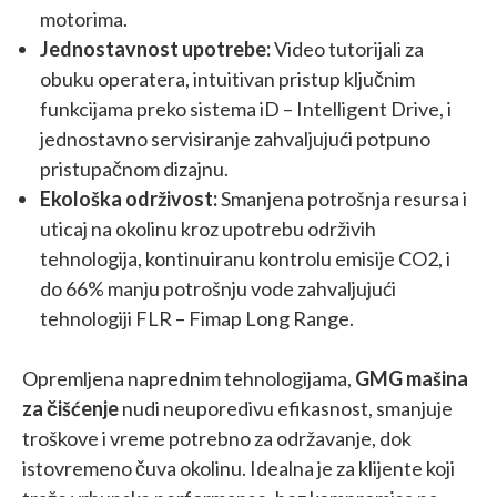
motorima.
Jednostavnost upotrebe:
Video tutorijali za
obuku operatera, intuitivan pristup ključnim
funkcijama preko sistema iD – Intelligent Drive, i
jednostavno servisiranje zahvaljujući potpuno
pristupačnom dizajnu.
Ekološka održivost:
Smanjena potrošnja resursa i
uticaj na okolinu kroz upotrebu održivih
tehnologija, kontinuiranu kontrolu emisije CO2, i
do 66% manju potrošnju vode zahvaljujući
tehnologiji FLR – Fimap Long Range.
Opremljena naprednim tehnologijama,
GMG mašina
za čišćenje
nudi neuporedivu efikasnost, smanjuje
troškove i vreme potrebno za održavanje, dok
istovremeno čuva okolinu. Idealna je za klijente koji