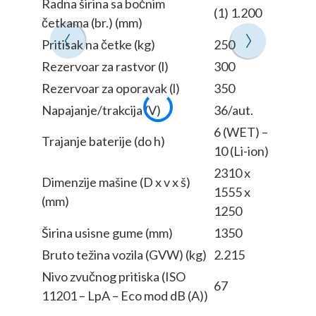
Radna širina sa bočnim
Radna 
(1) 1.200
četkama (br.) (mm)
četkam
Pritisak na četke (kg)
250
Pritisa
Rezervoar za rastvor (l)
300
Rezervo
Rezervoar za oporavak (l)
350
Rezerv
Napajanje/trakcija (V)
36/aut.
Maksim
otpatke
6 (WET) –
Trajanje baterije (do h)
10 (Li-ion)
Napaja
2310 x
Dimenzije mašine (D x v x š)
Trajanj
1555 x
(mm)
1250
Dimenz
Širina usisne gume (mm)
1350
(mm)
Bruto težina vozila (GVW) (kg)
2.215
Širina
Nivo zvučnog pritiska (ISO
67
11201 – LpA – Eco mod dB (A))
Bruto 