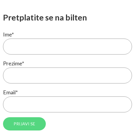
Pretplatite se na bilten
Ime
*
Prezime
*
Email
*