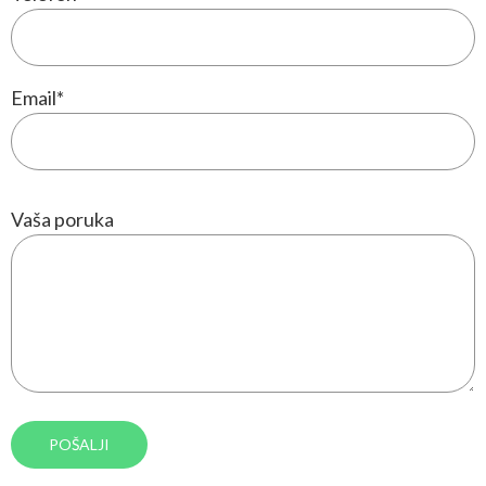
Email
*
Vaša poruka