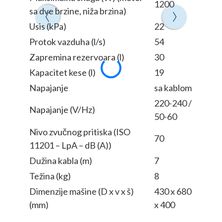
1200
sa dve brzine, niža brzina)
sa dve 
Usis (kPa)
22
Usis (k
Protok vazduha (l/s)
54
Protok
Zapremina rezervoara (l)
30
Zaprem
Kapacitet kese (l)
19
Kapacit
Napajanje
sa kablom
Napaja
220-240 /
Napajanje (V/Hz)
Napaja
50-60
Nivo zvučnog pritiska (ISO
Nivo z
70
11201 – LpA – dB (A))
11201 
Dužina kabla (m)
7
Dužina
Težina (kg)
8
Težina
Dimenzije mašine (D x v x š)
430 x 680
Dimenz
(mm)
x 400
(mm)