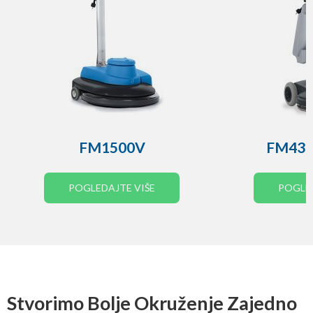
FM1500V
FM43 T
POGLEDAJTE VIŠE
POGLED
Stvorimo Bolje Okruženje Zajedno