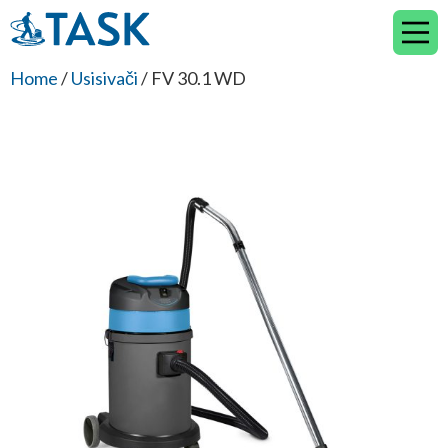
Skip
to
content
Home
/
Usisivači
/ FV 30.1 WD