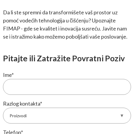
Da li ste spremni da transformišete vaš prostor uz
pomoć vodećih tehnologija u čišćenju? Upoznajte
FIMAP - gde se kvalitet i inovacija susreću. Javite nam
se i istražimo kako možemo poboljšati vaše poslovanje.
Pitajte ili Zatražite Povratni Poziv
Ime
*
Razlog kontakta
*
Telefon
*