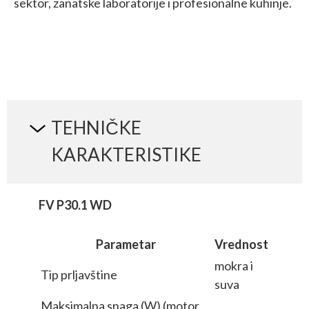
sektor, zanatske laboratorije i profesionalne kuhinje.
TEHNIČKE
KARAKTERISTIKE
FV P30.1 WD
FV A3
Parametar
Vrednost
mokra i
Tip prljavštine
Tip prl
suva
Maksimalna snaga (W) (motor
Maksim