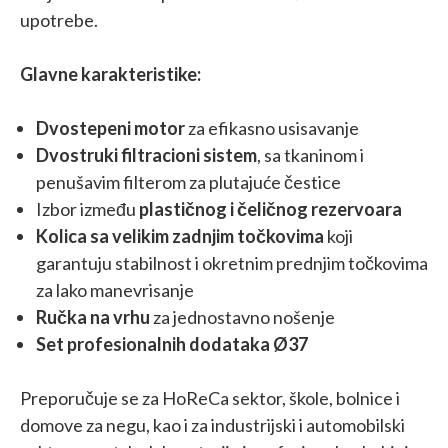
upotrebe.
Glavne karakteristike:
Dvostepeni motor
za efikasno usisavanje
Dvostruki filtracioni sistem
, sa tkaninom i
penušavim filterom za plutajuće čestice
Izbor između
plastičnog i čeličnog rezervoara
Kolica sa velikim zadnjim točkovima
koji
garantuju stabilnost i okretnim prednjim točkovima
za lako manevrisanje
Ručka na vrhu
za jednostavno nošenje
Set profesionalnih dodataka Ø37
Preporučuje se za HoReCa sektor, škole, bolnice i
domove za negu, kao i za industrijski i automobilski