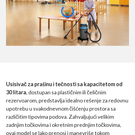
Usisivač za prašinu i tečnosti sa kapacitetom od
30 litara
, dostupan sa plastičnim ili čeličnim
rezervoarom, predstavlja idealno rešenje za redovnu
upotrebu u svakodnevnom čišćenju prostora sa
različitim tipovima podova. Zahvaljujući velikim
zadnjim točkovima i okretnim prednjim točkovima,
ovaj model se lako prenosi i manevriše tokom