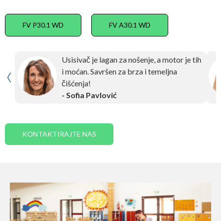
FV P30.1 WD
FV A30.1 WD
Usisivač je lagan za nošenje, a motor je tih
i moćan. Savršen za brza i temeljna
čišćenja!
- Sofia Pavlović
KONTAKTIRAJTE NAS