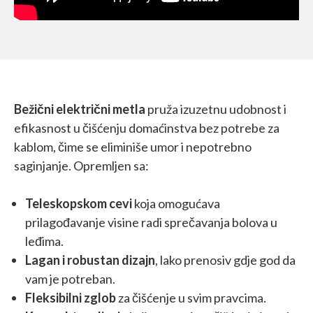
Bežični električni metla
pruža izuzetnu udobnost i
efikasnost u čišćenju domaćinstva bez potrebe za
kablom, čime se eliminiše umor i nepotrebno
saginjanje. Opremljen sa:
Teleskopskom cevi
koja omogućava
prilagođavanje visine radi sprečavanja bolova u
leđima.
Lagan i robustan dizajn
, lako prenosiv gdje god da
vam je potreban.
Fleksibilni zglob
za čišćenje u svim pravcima.