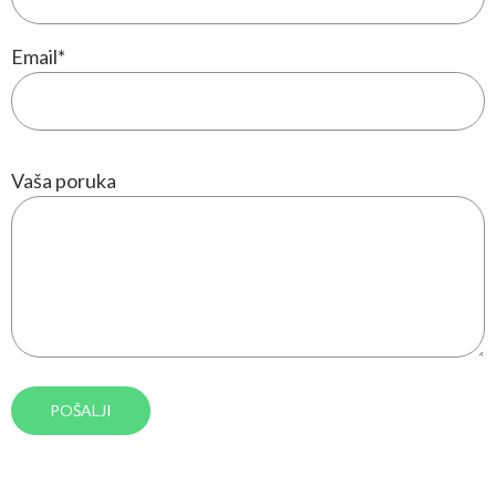
Email
*
Vaša poruka