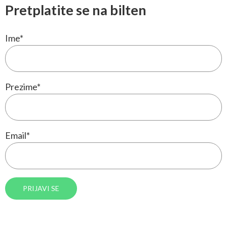
Pretplatite se na bilten
Ime
*
Prezime
*
Email
*