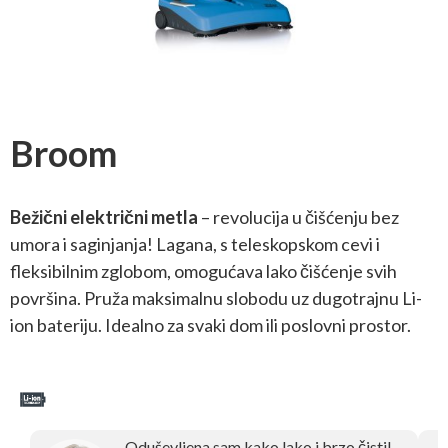
Broom
Bežični električni metla
– revolucija u čišćenju bez
umora i saginjanja! Lagana, s teleskopskom cevi i
fleksibilnim zglobom, omogućava lako čišćenje svih
površina. Pruža maksimalnu slobodu uz dugotrajnu Li-
ion bateriju. Idealno za svaki dom ili poslovni prostor.
Oduševljena sam kako lako i brzo čisti!