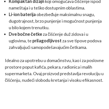
Kompaktan dizajn
koji omogućava čišćenje ispod
nameštaja i u teško dostupnim oblastima.
Li-ion baterija
obezbeđuje maksimalnu snagu,
dugotrajnost, brzo punjenje i mogućnost punjenja
u bilo kojem trenutku.
Dve bočne četke
za čišćenje duž zidova i u
uglovima, te
prilagodljivost
za sve tipove podova
zahvaljujući samopodešavajućim četkama.
Idealno za upotrebu u domaćinstvu, kao i za poslovne
prostore poput kafića, pekara, radionica i malih
supermarketa. Ovaj proizvod predstavlja revoluciju u
čišćenju, nudeći slobodu kretanja i visoku efikasnost.