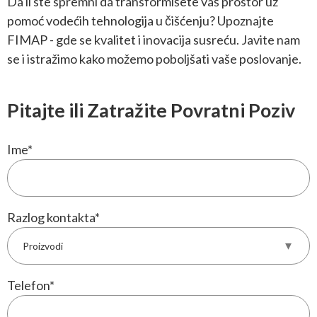
Da li ste spremni da transformišete vaš prostor uz
pomoć vodećih tehnologija u čišćenju? Upoznajte
FIMAP - gde se kvalitet i inovacija susreću. Javite nam
se i istražimo kako možemo poboljšati vaše poslovanje.
Pitajte ili Zatražite Povratni Poziv
Ime
*
Razlog kontakta
*
Telefon
*