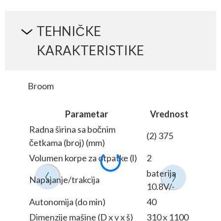
TEHNIČKE
KARAKTERISTIKE
Broom
Parametar
Vrednost
Radna širina sa bočnim
(2) 375
četkama (broj) (mm)
Volumen korpe za otpatke (l)
2
baterija
Napajanje/trakcija
10.8V/-
Autonomija (do min)
40
Dimenzije mašine (D x v x š)
310 x 1100