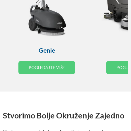
Genie
POGLEDAJTE VIŠE
POGLED
Stvorimo Bolje Okruženje Zajedno