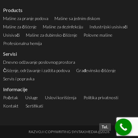
Products
Mašine za pranje podova
Mašine sa jednim diskom
Mašine za čišćenje
Mašine za dezinfekciju
Industrijski usisivači
Usisivači
Mašine za dubinsko čišćenje
Polovne mašine
Profesionalna hemija
Servisi
Dnevno odžavanje poslovnog prostora
Čišćenje, održavanje i zaštita podova
Građevinsko čišćenje
Servis i popravka
Informacije
Početak
Usluge
Uslovi korišćenja
Politika privatnosti
Kontakt
Sertifikati
Tel.
RAZVOJ I COPYWRITING
SYNTAX.MEDIA
@2026