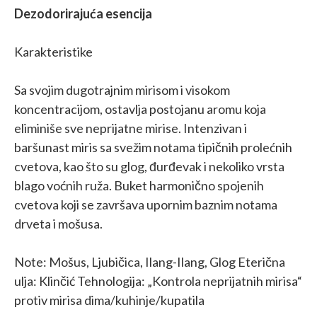
Dezodorirajuća esencija
Karakteristike
Sa svojim dugotrajnim mirisom i visokom
koncentracijom, ostavlja postojanu aromu koja
eliminiše sve neprijatne mirise. Intenzivan i
baršunast miris sa svežim notama tipičnih prolećnih
cvetova, kao što su glog, đurđevak i nekoliko vrsta
blago voćnih ruža. Buket harmonično spojenih
cvetova koji se završava upornim baznim notama
drveta i mošusa.
Note: Mošus, Ljubičica, Ilang-Ilang, Glog Eterična
ulja: Klinčić Tehnologija: „Kontrola neprijatnih mirisa“
protiv mirisa dima/kuhinje/kupatila