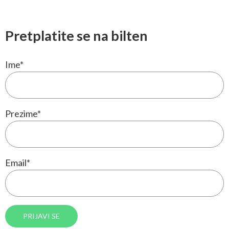
Pretplatite se na bilten
Ime
*
Prezime
*
Email
*