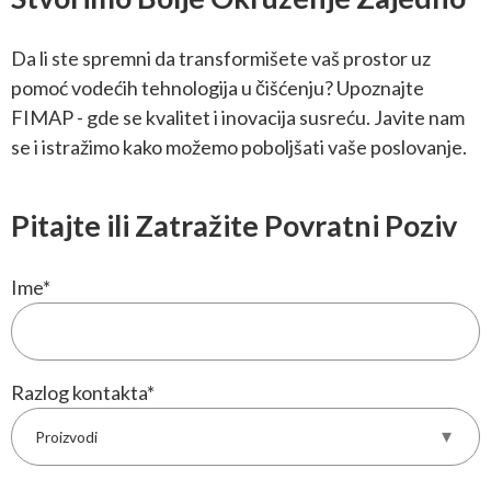
Da li ste spremni da transformišete vaš prostor uz
pomoć vodećih tehnologija u čišćenju? Upoznajte
FIMAP - gde se kvalitet i inovacija susreću. Javite nam
se i istražimo kako možemo poboljšati vaše poslovanje.
Pitajte ili Zatražite Povratni Poziv
Ime
*
Razlog kontakta
*